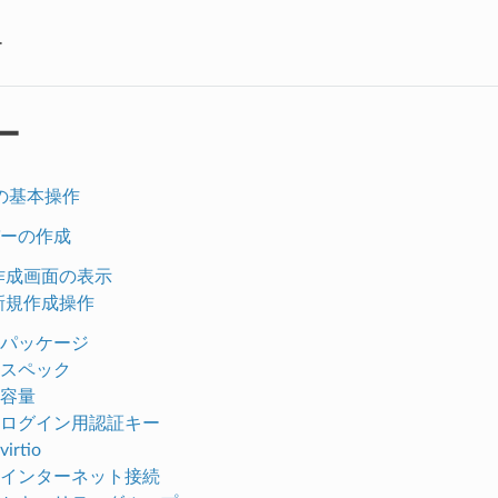
ー
ー
の基本操作
ーの作成
.作成画面の表示
.新規作成操作
パッケージ
スペック
容量
ログイン用認証キー
virtio
インターネット接続