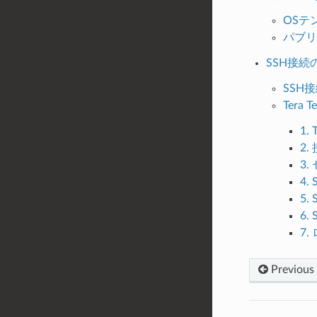
OSテ
パブリ
SSH接続
SSH
Tera
1.
2.
3
4
5
6.
7
Previous