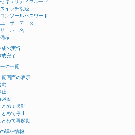
セキュリティグループ
スイッチ接続
コンソールパスワード
ユーザーデータ
サーバー名
備考
.作成の実行
.作成完了
ーの一覧
.一覧画面の表示
起動
停止
.再起動
.まとめて起動
.まとめて停止
.まとめて再起動
の詳細情報