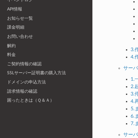
API情報
お知らせ一覧
課金明細
お問い合わせ
解約
3
料金
4
ご契約情報の確認
サーバ
SSLサーバー証明書の購入方法
1
ドメインの申込方法
2.
請求情報の確認
3.
困ったときは（Ｑ＆Ａ）
4
5
6
7
サーバ