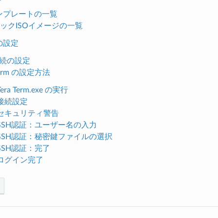
ンプレートの一覧
ックISOイメージの一覧
の設定
接続の設定
 Term の設定方法
 Tera Term.exe の実行
 接続設定
. セキュリティ警告
. SSH認証：ユーザー名の入力
. SSH認証：秘密鍵ファイルの選択
 SSH認証：完了
. ログイン完了