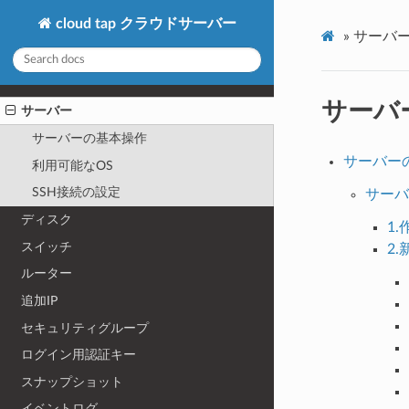
cloud tap クラウドサーバー
»
サーバ
サーバ
サーバー
サーバーの基本操作
サーバー
利用可能なOS
SSH接続の設定
サーバ
ディスク
1
スイッチ
2
ルーター
追加IP
セキュリティグループ
ログイン用認証キー
スナップショット
イベントログ