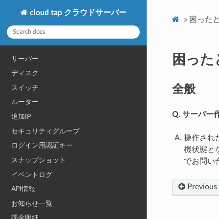
cloud tap クラウドサーバー
»
困った
困った
サーバー
ディスク
全般
スイッチ
ルーター
Q. サーバ
追加IP
セキュリティグループ
操作され
ログイン用認証キー
機状態と
スナップショット
でお問い
イベントログ
Previous
API情報
お知らせ一覧
課金明細