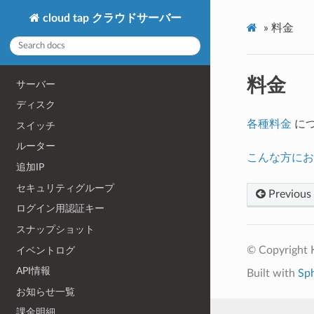
cloud tap クラウドサーバー
»
料金
料金
サーバー
ディスク
各種料金
に
スイッチ
ルーター
こんな方にお
追加IP
セキュリティグループ
Previous
ログイン用認証キー
スナップショット
© Copyright
イベントログ
API情報
Built with
Sp
お知らせ一覧
課金明細